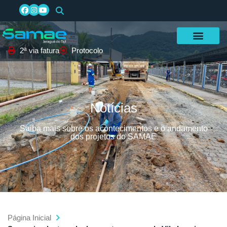
2ª via fatura
Protocolo
Notícias
Saiba mais sobre os acontecimentos e o andamento
dos projetos do SAMAE
Página Inicial