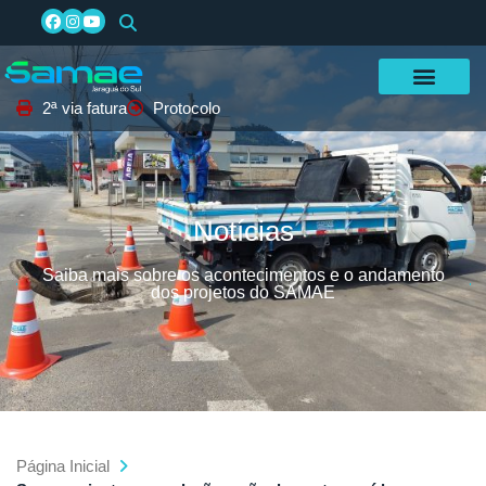
2ª via fatura
Protocolo
Notícias
Saiba mais sobre os acontecimentos e o andamento
dos projetos do SAMAE
Página Inicial