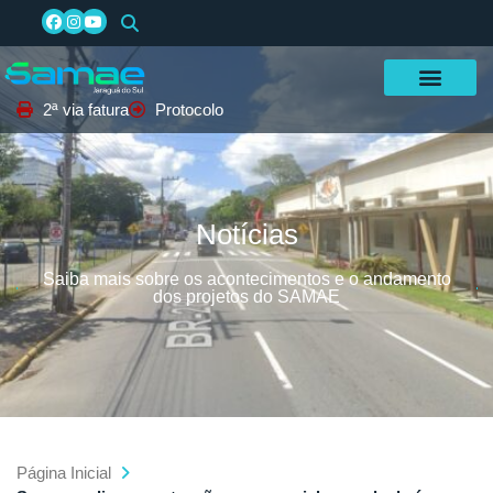
2ª via fatura
Protocolo
Notícias
Saiba mais sobre os acontecimentos e o andamento
dos projetos do SAMAE
Página Inicial