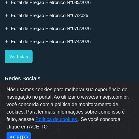
Edital de Pregão Eletrônico N°089/2026
Edital de Pregão Eletrônico N°67/2026
Edital de Pregão Eletrônico N°070/2026
Edital de Pregão Eletrônico N°074/2026
Ver todas
Redes Sociais
Nós usamos cookies para melhorar sua experiência de
navegação no portal. Ao utilizar o www.samaejs.com.br,
você concorda com a política de monitoramento de
cookies. Para ter mais informações sobre como isso é
Rua Erwino Menegotti, 478 - Bairro Água Verde - Jaraguá do Sul
- SC
feito, acesse
Política de cookies
. Se você concorda,
Samae © 2022 - Todos os direitos reservados
clique em ACEITO.
Desenvolvido por: OWL Mídia Agência Digital
ACEITO