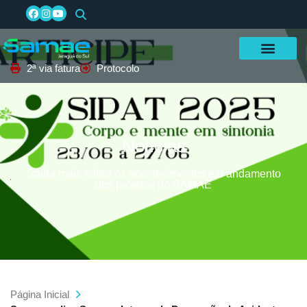
2ª via fatura
Protocolo
Notícias
Saiba mais sobre os acontecimentos e o andamento
dos projetos do SAMAE
Página Inicial