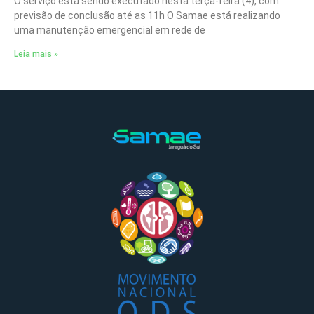
O serviço está sendo executado nesta terça-feira (4), com
previsão de conclusão até as 11h O Samae está realizando
uma manutenção emergencial em rede de
Leia mais »