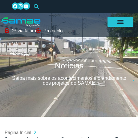
2ª via fatura
Protocolo
Notícias
Saiba mais sobre os acontecimentos e o andamento
dos projetos do SAMAE
Página Inicial