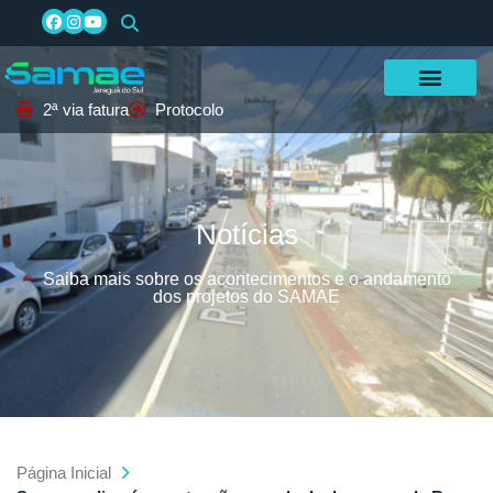
2ª via fatura
Protocolo
Notícias
Saiba mais sobre os acontecimentos e o andamento
dos projetos do SAMAE
Página Inicial