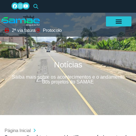
2ª via fatura
Protocolo
Notícias
Saiba mais sobre os acontecimentos e o andamento
dos projetos do SAMAE
Página Inicial