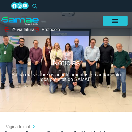
2ª via fatura
Protocolo
Notícias
Saiba mais sobre os acontecimentos e o andamento
dos projetos do SAMAE
Página Inicial