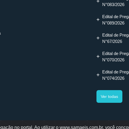
N°083/2026
Edital de Preg
N°089/2026
a
Edital de Preg
N°67/2026
Edital de Preg
N°070/2026
Edital de Preg
N°074/2026
Ver todas
ação no portal. Ao utilizar o www.samaejs.com.br, você concor
gotti, 478 - Bairro Água Verde - Jaraguá do Sul - SC