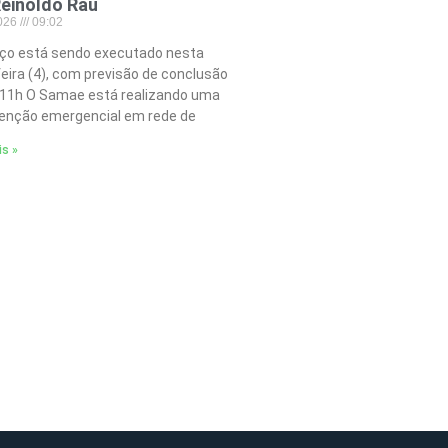
einoldo Rau
2026
09:02
iço está sendo executado nesta
feira (4), com previsão de conclusão
 11h O Samae está realizando uma
nção emergencial em rede de
is »