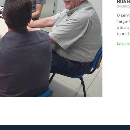
Rua R
04/08/
O serv
terça-
até as
manute
Leia ma