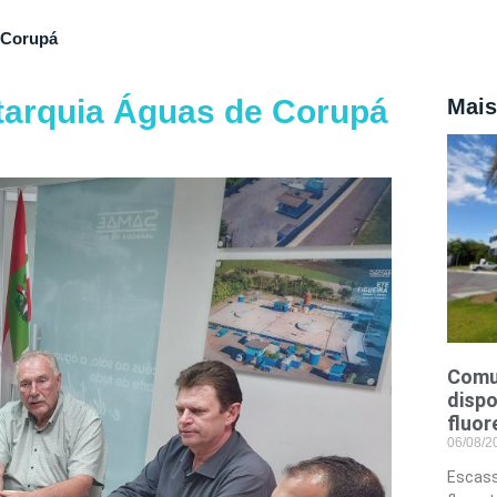
 Corupá
tarquia Águas de Corupá
Mais
Comu
dispo
fluor
06/08/
Escass