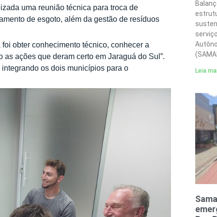
Balanç
lizada uma reunião técnica para troca de
estrut
atamento de esgoto, além da gestão de resíduos
susten
serviç
Autôno
a foi obter conhecimento técnico, conhecer a
(SAMA
o as ações que deram certo em Jaraguá do Sul”.
 integrando os dois municípios para o
Leia ma
Sama
emerg