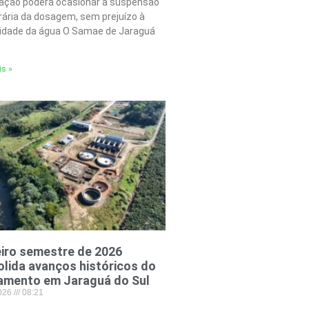
tação poderá ocasionar a suspensão
ária da dosagem, sem prejuízo à
lidade da água O Samae de Jaraguá
is »
iro semestre de 2026
lida avanços históricos do
amento em Jaraguá do Sul
2026
08:21