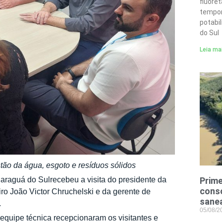
fluore
tempor
potabi
do Sul
Leia ma
tão da água, esgoto e resíduos sólidos
raguá do Sulrecebeu a visita do presidente da
Prime
conso
ro João Victor Chruchelski e da gerente de
sane
.
05/08/
 equipe técnica recepcionaram os visitantes e