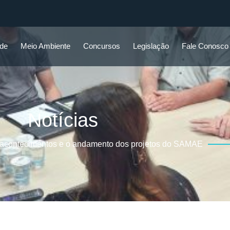
ade
Meio Ambiente
Concursos
Legislação
Fale Conosco
Notícias
 acontecimentos e o andamento dos projetos do SAMAE