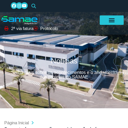
2ª via fatura
Protocolo
Notícias
Saiba mais sobre os acontecimentos e o andamento
dos projetos do SAMAE
Página Inicial