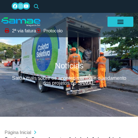
2ª via fatura
Protocolo
Notícias
Saiba mais sobre os acontecimentos e o andamento
dos projetos do SAMAE
Página Inicial