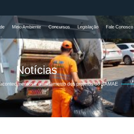
ade
Meio Ambiente
Concursos
Legislação
Fale Conosco
Notícias
 acontecimentos e o andamento dos projetos do SAMAE