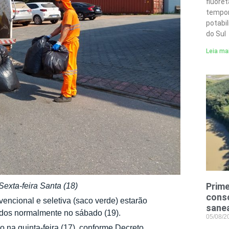
fluore
tempor
potabi
do Sul
Leia ma
Prime
exta-feira Santa (18)
conso
encional e seletiva (saco verde) estarão
sane
ados normalmente no sábado (19).
05/08/
 na quinta-feira (17), conforme Decreto