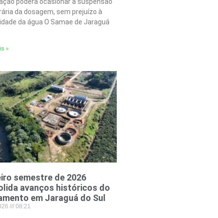
tação poderá ocasionar a suspensão
ária da dosagem, sem prejuízo à
lidade da água O Samae de Jaraguá
is »
iro semestre de 2026
lida avanços históricos do
amento em Jaraguá do Sul
2026
08:21