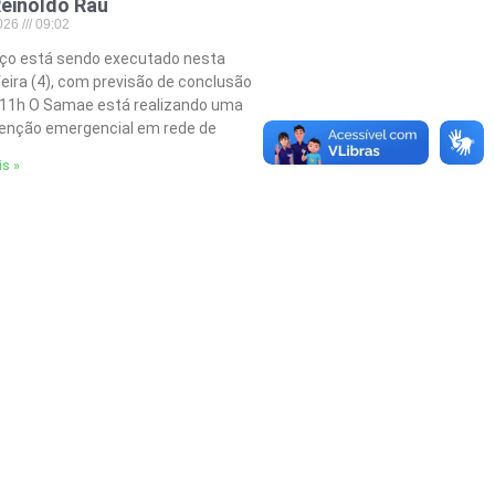
einoldo Rau
2026
09:02
iço está sendo executado nesta
feira (4), com previsão de conclusão
 11h O Samae está realizando uma
nção emergencial em rede de
is »