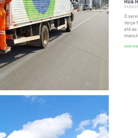
Rua R
04/08/
O serv
terça-
até as
manute
Leia ma