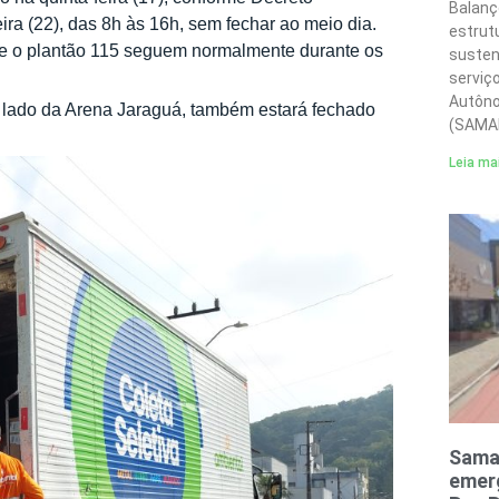
Balanç
ira (22), das 8h às 16h, sem fechar ao meio dia.
estrut
 e o plantão 115 seguem normalmente durante os
susten
serviç
Autôno
 lado da Arena Jaraguá, também estará fechado
(SAMA
Leia ma
Sama
emerg