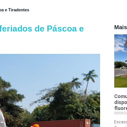
oa e Tiradentes
feriados de Páscoa e
Mais
Comu
dispo
fluor
06/08/
Escass