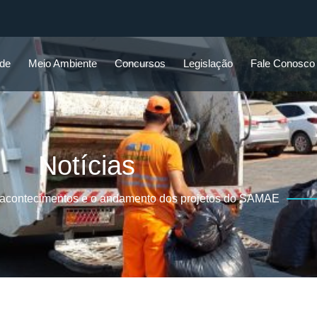
ade
Meio Ambiente
Concursos
Legislação
Fale Conosco
Notícias
 acontecimentos e o andamento dos projetos do SAMAE