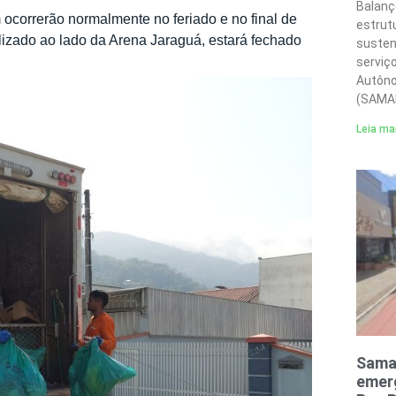
Balanç
 ocorrerão normalmente no feriado e no final de
estrut
izado ao lado da Arena Jaraguá, estará fechado
susten
serviç
Autôno
(SAMA
Leia ma
Sama
emerg