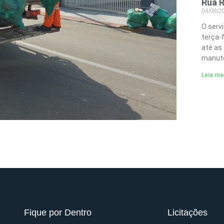
Rua R
04/08/
O serv
terça-
até as
manute
Leia ma
Fique por Dentro
Licitações