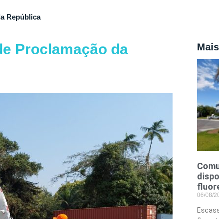
da República
de Proclamação da
Mais
Comu
dispo
fluor
06/08/
Escass