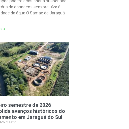
tação poderá ocasionar a suspensão
ária da dosagem, sem prejuízo à
lidade da água O Samae de Jaraguá
is »
iro semestre de 2026
lida avanços históricos do
amento em Jaraguá do Sul
2026
08:21