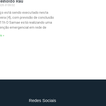
einoldo Rau
2026
09:02
iço está sendo executado nesta
feira (4), com previsão de conclusão
 11h O Samae está realizando uma
nção emergencial em rede de
is »
Redes Sociais