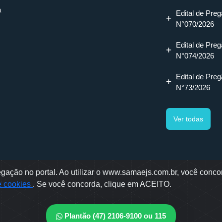
a
Edital de Preg
N°070/2026
Edital de Preg
N°074/2026
Edital de Preg
N°73/2026
Ver todas
ação no portal. Ao utilizar o www.samaejs.com.br, você concor
gotti, 478 - Bairro Água Verde - Jaraguá do Sul - SC
de cookies
. Se você concorda, clique em ACEITO.
ae © 2022 - Todos os direitos reservados
envolvido por: OWL Mídia Agência Digital
Plantão (47) 2106-9100 ou 115