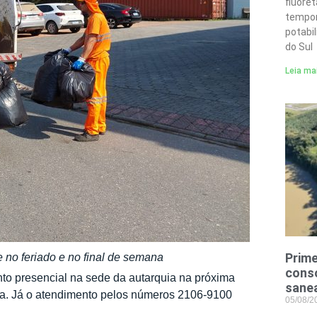
fluore
tempor
potabi
do Sul
Leia ma
Prime
 no feriado e no final de semana
conso
o presencial na sede da autarquia na próxima
sane
ica. Já o atendimento pelos números 2106-9100
05/08/