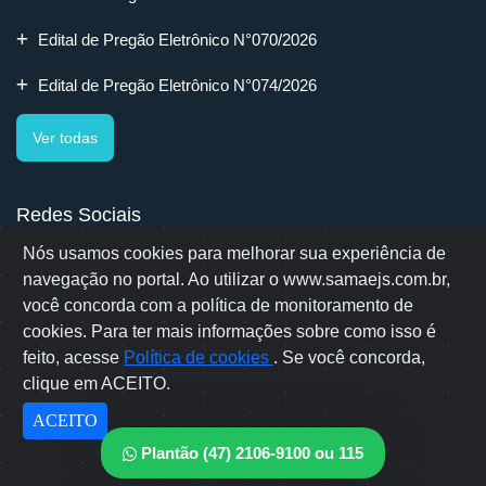
Edital de Pregão Eletrônico N°070/2026
Edital de Pregão Eletrônico N°074/2026
Ver todas
Redes Sociais
Nós usamos cookies para melhorar sua experiência de
navegação no portal. Ao utilizar o www.samaejs.com.br,
você concorda com a política de monitoramento de
cookies. Para ter mais informações sobre como isso é
Rua Erwino Menegotti, 478 - Bairro Água Verde - Jaraguá do Sul
- SC
feito, acesse
Política de cookies
. Se você concorda,
Samae © 2022 - Todos os direitos reservados
clique em ACEITO.
Desenvolvido por: OWL Mídia Agência Digital
ACEITO
Plantão (47) 2106-9100 ou 115