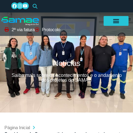
2ª via fatura
Protocolo
Notícias
Saiba mais sobre os acontecimentos e o andamento
dos projetos do SAMAE
Página Inicial