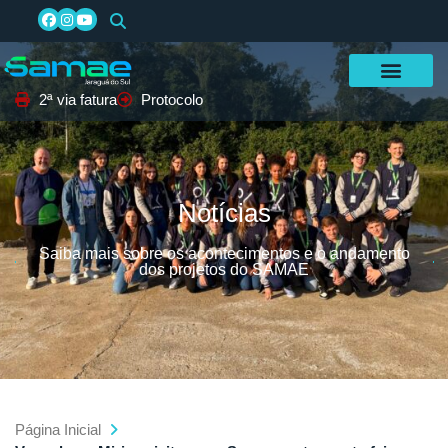
2ª via fatura
Protocolo
Notícias
Saiba mais sobre os acontecimentos e o andamento
dos projetos do SAMAE
Página Inicial