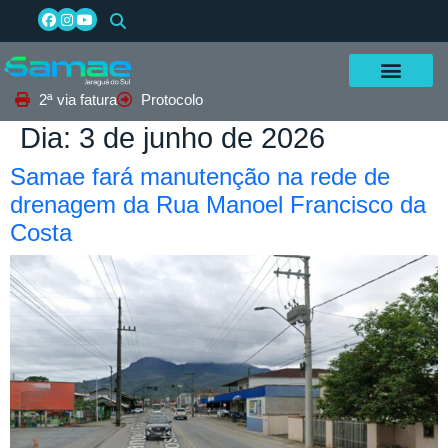
2ª via fatura
Protocolo
Dia:
3 de junho de 2026
Samae fará manutenção na rede de
drenagem da Rua Manoel Francisco da
Costa