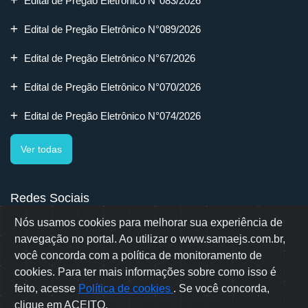
Edital de Pregão Eletrônico N°083/2026
Edital de Pregão Eletrônico N°089/2026
Edital de Pregão Eletrônico N°67/2026
Edital de Pregão Eletrônico N°070/2026
Edital de Pregão Eletrônico N°074/2026
Ver todas
Redes Sociais
Nós usamos cookies para melhorar sua experiência de
navegação no portal. Ao utilizar o www.samaejs.com.br,
você concorda com a política de monitoramento de
cookies. Para ter mais informações sobre como isso é
Rua Erwino Menegotti, 478 - Bairro Água Verde - Jaraguá do Sul
- SC
feito, acesse
Política de cookies
. Se você concorda,
Samae © 2022 - Todos os direitos reservados
clique em ACEITO.