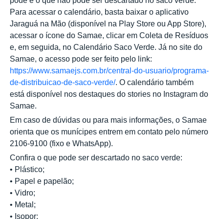
pode e o que não pode ser descartado no saco verde.
Para acessar o calendário, basta baixar o aplicativo
Jaraguá na Mão (disponível na Play Store ou App Store),
acessar o ícone do Samae, clicar em Coleta de Resíduos
e, em seguida, no Calendário Saco Verde. Já no site do
Samae, o acesso pode ser feito pelo link:
https://www.samaejs.com.br/central-do-usuario/programa-
de-distribuicao-de-saco-verde/
. O calendário também
está disponível nos destaques do stories no Instagram do
Samae.
Em caso de dúvidas ou para mais informações, o Samae
orienta que os munícipes entrem em contato pelo número
2106-9100 (fixo e WhatsApp).
Confira o que pode ser descartado no saco verde:
• Plástico;
• Papel e papelão;
• Vidro;
• Metal;
• Isopor;