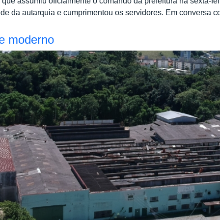
, que assumiu oficialmente o comando da prefeitura na sexta-fei
 sede da autarquia e cumprimentou os servidores. Em conversa 
 e moderno