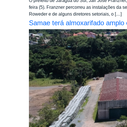
O prefeito de Jaraguá do Sul, Jair José Franzner
feira (5). Franzner percorreu as instalações da
Roweder e de alguns diretores setoriais, o […]
Samae terá almoxarifado amplo