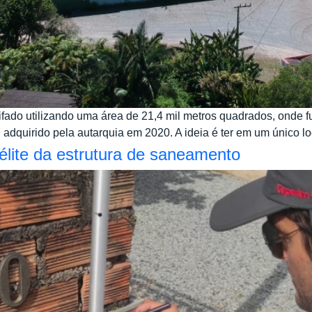
fado utilizando uma área de 21,4 mil metros quadrados, onde 
 adquirido pela autarquia em 2020. A ideia é ter em um único loc
lite da estrutura de saneamento