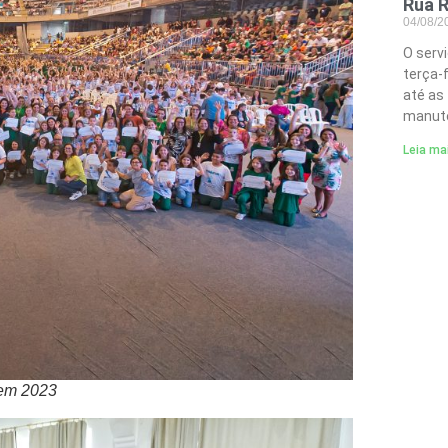
Rua R
04/08/
O serv
terça-
até as
manute
Leia ma
 em 2023