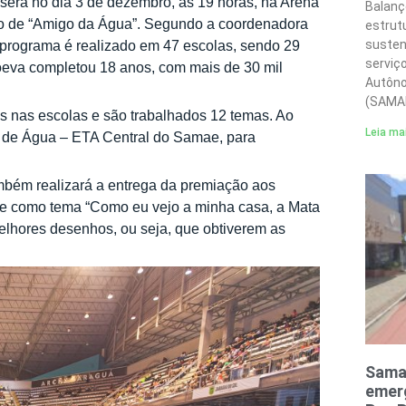
será no dia 3 de dezembro, às 19 horas, na Arena
Balanç
ado de “Amigo da Água”. Segundo a coordenadora
estrut
susten
 programa é realizado em 47 escolas, sendo 29
serviç
roeva completou 18 anos, com mais de 30 mil
Autôno
(SAMA
os nas escolas e são trabalhados 12 temas. Ao
Leia ma
to de Água – ETA Central do Samae, para
mbém realizará a entrega da premiação aos
ve como tema “Como eu vejo a minha casa, a Mata
elhores desenhos, ou seja, que obtiverem as
Sama
emerg