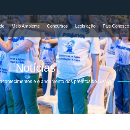
ade
Meio Ambiente
Concursos
Legislação
Fale Conosco
Notícias
 acontecimentos e o andamento dos projetos do SAMAE