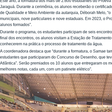
Este ano, a formatura dos mais de 2.600 estudantes do Proeva 
Jaraguá. Durante a cerimônia, os alunos receberão o certific
de Qualidade e Meio Ambiente da autarquia, Déborah Melo, “o
municipais, nove particulares e nove estaduais. Em 2023, o P
alunos formados”.
Durante o programa, os estudantes participam de seis encontr
final dos encontros, os alunos visitam a Estação de Tratamen
conhecerem na prática o processo de tratamento da água.
A coordenadora destaca que “durante a formatura, o Samae ta
estudantes que participaram do Concurso de Desenho, que te
Atlântica”. Serão premiados os 10 alunos que entregaram os m
melhores notas, cada um, com um patinete elétrico”.