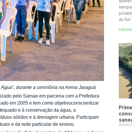
fluore
tempor
potabi
do Sul
Leia ma
a Água”, durante a cerimônia na Arena Jaraguá
izado pelo Samae em parceria com a Prefeitura
riado em 2005 e tem como objetivoconscientizar
Prime
adequado e à conservação da água, a
conso
síduos sólidos e à drenagem urbana. Participam
sane
uais e da rede particular de ensino.
05/08/