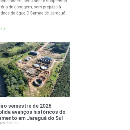
tação poderá ocasionar a suspensão
ária da dosagem, sem prejuízo à
lidade da água O Samae de Jaraguá
is »
iro semestre de 2026
lida avanços históricos do
amento em Jaraguá do Sul
2026
08:21