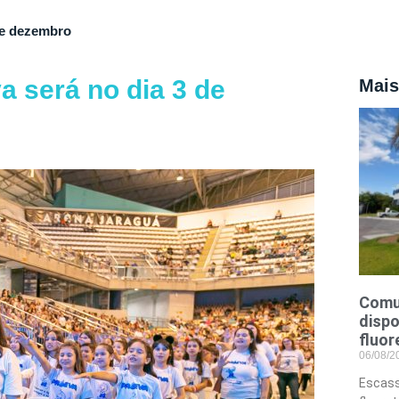
de dezembro
 será no dia 3 de
Mais
Comu
dispo
fluor
06/08/
Escass