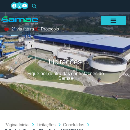
2ª via fatura
Protocolo
Licitações
Fique por dentro das contratações do
Samae
Página Inicial
Licitações
Concluídas