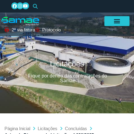
2ª via fatura
Protocolo
Licitações
Fique por dentro das contratações do
Samae
Página Inicial
Licitações
Concluídas