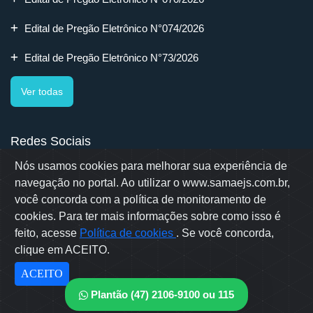
Edital de Pregão Eletrônico N°074/2026
Edital de Pregão Eletrônico N°73/2026
Ver todas
Redes Sociais
Nós usamos cookies para melhorar sua experiência de
navegação no portal. Ao utilizar o www.samaejs.com.br,
você concorda com a política de monitoramento de
cookies. Para ter mais informações sobre como isso é
Rua Erwino Menegotti, 478 - Bairro Água Verde - Jaraguá do Sul
- SC
feito, acesse
Política de cookies
. Se você concorda,
Samae © 2022 - Todos os direitos reservados
clique em ACEITO.
Desenvolvido por: OWL Mídia Agência Digital
ACEITO
Plantão (47) 2106-9100 ou 115