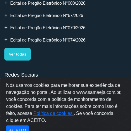
Edital de Pregão Eletrônico N°089/2026
Edital de Pregão Eletrônico N°67/2026
Edital de Pregão Eletrônico N°070/2026
Edital de Pregão Eletrônico N°074/2026
Ver todas
Redes Sociais
Nós usamos cookies para melhorar sua experiência de
navegação no portal. Ao utilizar o www.samaejs.com.br,
você concorda com a política de monitoramento de
cookies. Para ter mais informações sobre como isso é
Rua Erwino Menegotti, 478 - Bairro Água Verde - Jaraguá do Sul
- SC
feito, acesse
Política de cookies
. Se você concorda,
Samae © 2022 - Todos os direitos reservados
clique em ACEITO.
Desenvolvido por: OWL Mídia Agência Digital
ACEITO