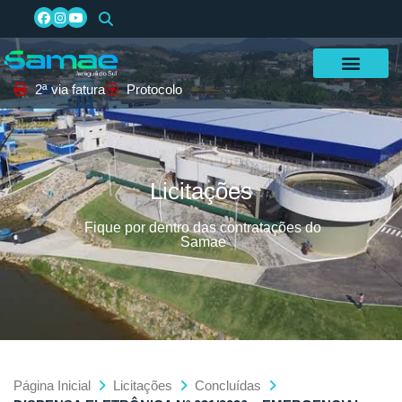
2ª via fatura
Protocolo
Licitações
Fique por dentro das contratações do
Samae
Página Inicial
Licitações
Concluídas