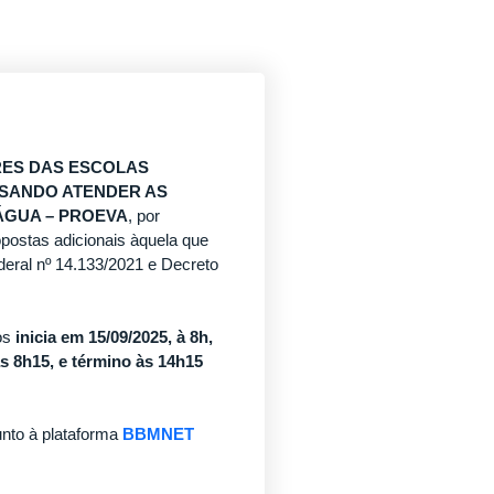
RES DAS ESCOLAS
ISANDO ATENDER AS
ÁGUA – PROEVA
, por
opostas adicionais àquela que
ederal nº 14.133/2021 e Decreto
dos
inicia em 15/09/2025, à 8h,
às 8h15, e término às 14h15
unto à plataforma
BBMNET