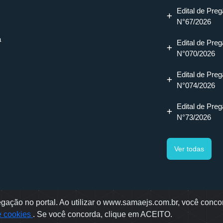
Edital de Preg
N°67/2026
a
Edital de Preg
N°070/2026
Edital de Preg
N°074/2026
Edital de Preg
N°73/2026
Ver todas
ação no portal. Ao utilizar o www.samaejs.com.br, você concor
gotti, 478 - Bairro Água Verde - Jaraguá do Sul - SC
de cookies
. Se você concorda, clique em ACEITO.
ae © 2022 - Todos os direitos reservados