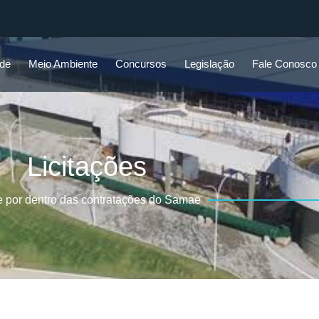
ade
Meio Ambiente
Concursos
Legislação
Fale Conosco
Licitações
e por dentro das contratações do Samae