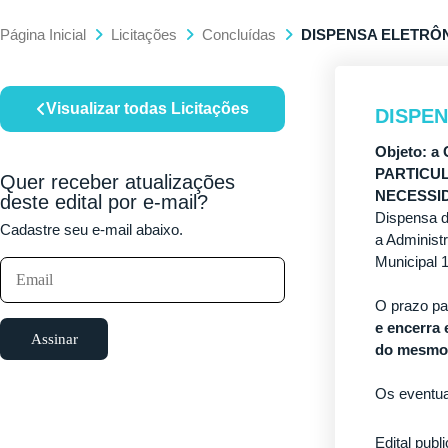
Página Inicial
Licitações
Concluídas
DISPENSA ELETRÔNI
Visualizar todas Licitações
DISPEN
Objeto:
a
PARTICUL
Quer receber atualizações
NECESSI
deste edital por e-mail?
Dispensa de
Cadastre seu e-mail abaixo.
a Administr
Municipal 
O prazo pa
e encerra 
Assinar
do mesmo 
Os eventua
Edital publ