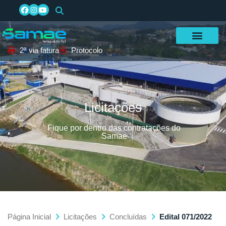
2ª via fatura
Protocolo
Licitações
Fique por dentro das contratações do
Samae
Página Inicial
Licitações
Concluídas
Edital 071/2022