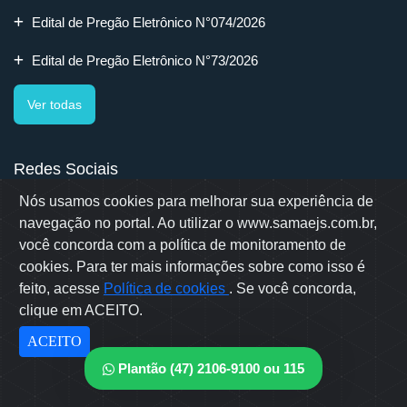
Edital de Pregão Eletrônico N°074/2026
Edital de Pregão Eletrônico N°73/2026
Ver todas
Redes Sociais
Nós usamos cookies para melhorar sua experiência de
navegação no portal. Ao utilizar o www.samaejs.com.br,
você concorda com a política de monitoramento de
cookies. Para ter mais informações sobre como isso é
Rua Erwino Menegotti, 478 - Bairro Água Verde - Jaraguá do Sul
- SC
feito, acesse
Política de cookies
. Se você concorda,
Samae © 2022 - Todos os direitos reservados
clique em ACEITO.
Desenvolvido por: OWL Mídia Agência Digital
ACEITO
Plantão (47) 2106-9100 ou 115