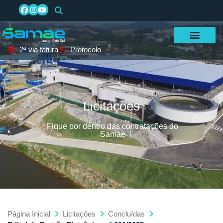
2ª via fatura
Protocolo
Licitações
Fique por dentro das contratações do
Samae
Página Inicial
Licitações
Concluídas