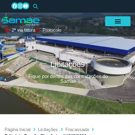
2ª via fatura
Protocolo
Licitações
Fique por dentro das contratações do
Samae
Página Inicial
Licitações
Fracassada