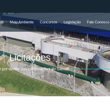
ade
Meio Ambiente
Concursos
Legislação
Fale Conosco
Licitações
e por dentro das contratações do Samae