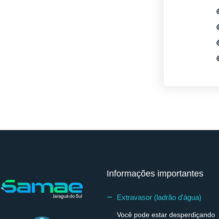
Informações importantes
Extravasor (ladrão d'água)
Você pode estar desperdiçando