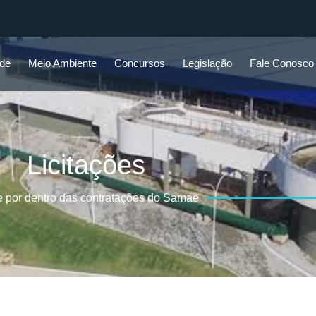
ade
Meio Ambiente
Concursos
Legislação
Fale Conosco
Licitações
e por dentro das contratações do Samae