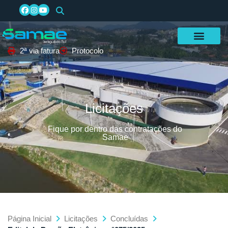
2ª via fatura
Protocolo
Licitações
Fique por dentro das contratações do
Samae
Página Inicial
Licitações
Concluídas