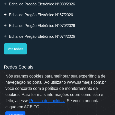
Edital de Pregão Eletrônico N°089/2026
Edital de Pregão Eletrônico N°67/2026
Edital de Pregão Eletrônico N°070/2026
Edital de Pregão Eletrônico N°074/2026
Ver todas
Redes Sociais
Nós usamos cookies para melhorar sua experiência de
navegação no portal. Ao utilizar o www.samaejs.com.br,
você concorda com a política de monitoramento de
cookies. Para ter mais informações sobre como isso é
Rua Erwino Menegotti, 478 - Bairro Água Verde - Jaraguá do Sul
- SC
feito, acesse
Política de cookies
. Se você concorda,
Samae © 2022 - Todos os direitos reservados
clique em ACEITO.
Desenvolvido por: OWL Mídia Agência Digital