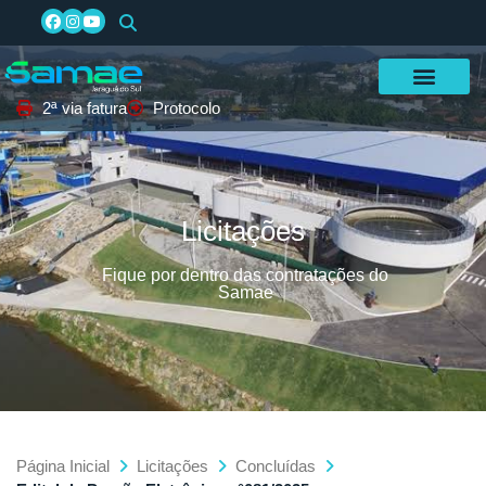
2ª via fatura
Protocolo
Licitações
Fique por dentro das contratações do
Samae
Página Inicial
Licitações
Concluídas