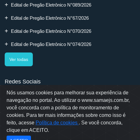
Edital de Pregão Eletrônico N°089/2026
Edital de Pregão Eletrônico N°67/2026
Edital de Pregão Eletrônico N°070/2026
Edital de Pregão Eletrônico N°074/2026
Ver todas
Redes Sociais
Nós usamos cookies para melhorar sua experiência de
navegação no portal. Ao utilizar o www.samaejs.com.br,
você concorda com a política de monitoramento de
cookies. Para ter mais informações sobre como isso é
Rua Erwino Menegotti, 478 - Bairro Água Verde - Jaraguá do Sul
- SC
feito, acesse
Política de cookies
. Se você concorda,
Samae © 2022 - Todos os direitos reservados
clique em ACEITO.
Desenvolvido por: OWL Mídia Agência Digital