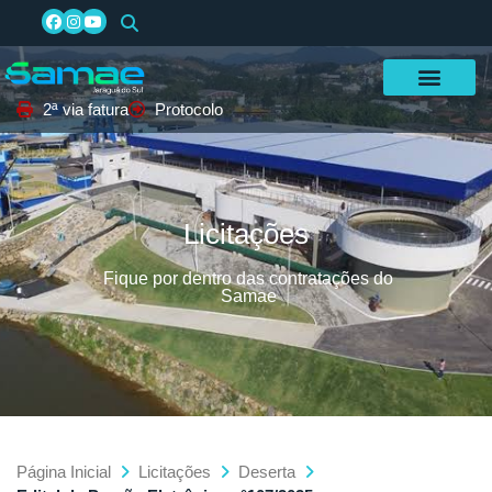
2ª via fatura
Protocolo
Licitações
Fique por dentro das contratações do
Samae
Página Inicial
Licitações
Deserta