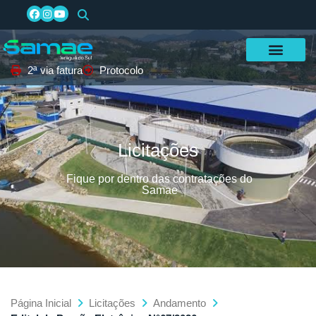
2ª via fatura
Protocolo
Licitações
Fique por dentro das contratações do
Samae
Página Inicial
Licitações
Andamento