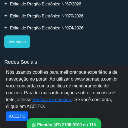
Edital de Pregão Eletrônico N°67/2026
Edital de Pregão Eletrônico N°070/2026
Edital de Pregão Eletrônico N°074/2026
Ver todas
Redes Sociais
Nós usamos cookies para melhorar sua experiência de
navegação no portal. Ao utilizar o www.samaejs.com.br,
você concorda com a política de monitoramento de
cookies. Para ter mais informações sobre como isso é
Rua Erwino Menegotti, 478 - Bairro Água Verde - Jaraguá do Sul
- SC
feito, acesse
Política de cookies
. Se você concorda,
Samae © 2022 - Todos os direitos reservados
clique em ACEITO.
Desenvolvido por: OWL Mídia Agência Digital
ACEITO
Plantão (47) 2106-9100 ou 115