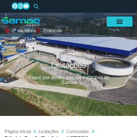
2ª via fatura
Protocolo
Licitações
Fique por dentro das contratações do
Samae
Página Inicial
Licitações
Concluídas