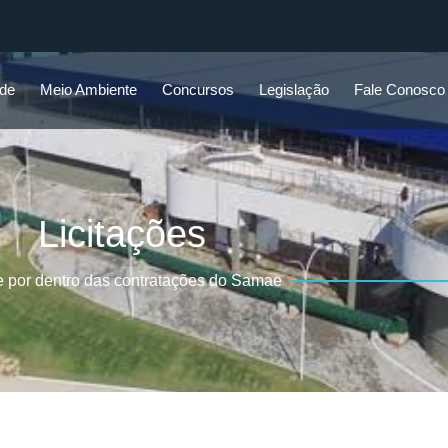
ade
Meio Ambiente
Concursos
Legislação
Fale Conosco
Licitações
e por dentro das contratações do Samae