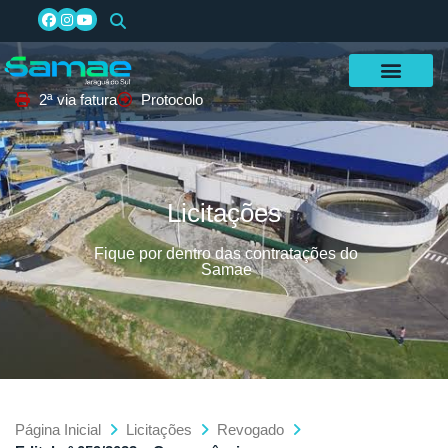
2ª via fatura
Protocolo
Licitações
Fique por dentro das contratações do
Samae
Página Inicial
Licitações
Revogado