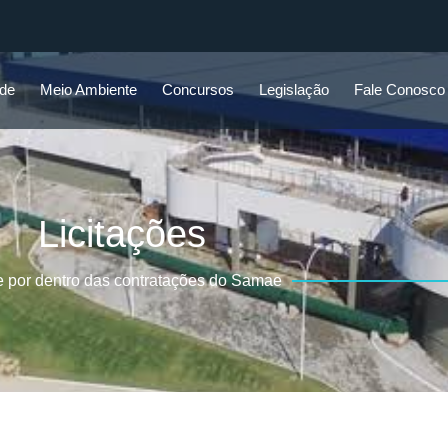
ade
Meio Ambiente
Concursos
Legislação
Fale Conosco
Licitações
e por dentro das contratações do Samae