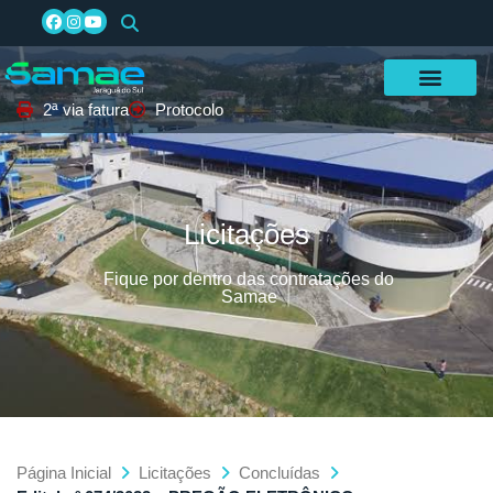
2ª via fatura
Protocolo
Licitações
Fique por dentro das contratações do
Samae
Página Inicial
Licitações
Concluídas