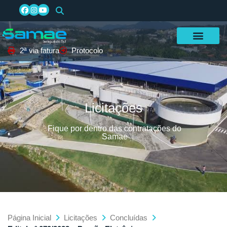
2ª via fatura
Protocolo
Licitações
Fique por dentro das contratações do
Samae
Página Inicial
Licitações
Concluídas