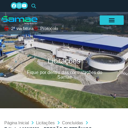
2ª via fatura
Protocolo
Licitações
Fique por dentro das contratações do
Samae
Página Inicial
Licitações
Concluídas