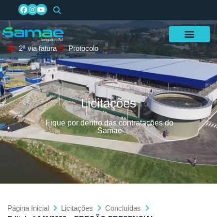
2ª via fatura
Protocolo
Licitações
Fique por dentro das contratações do
Samae
Página Inicial
Licitações
Concluídas