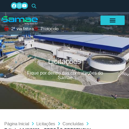
2ª via fatura
Protocolo
Licitações
Fique por dentro das contratações do
Samae
Página Inicial
Licitações
Concluídas