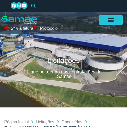
2ª via fatura
Protocolo
Licitações
Fique por dentro das contratações do
Samae
Página Inicial
Licitações
Concluídas