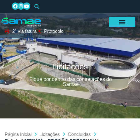
2ª via fatura
Protocolo
Licitações
Fique por dentro das contratações do
Samae
Página Inicial
Licitações
Concluídas