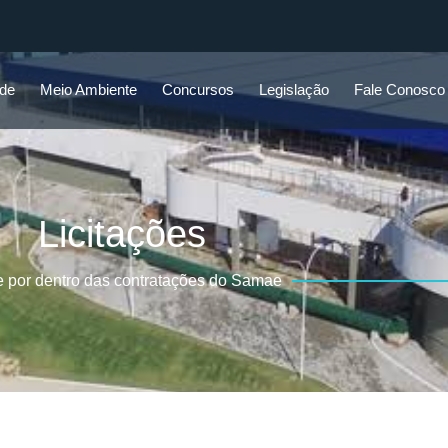
ade
Meio Ambiente
Concursos
Legislação
Fale Conosco
Licitações
e por dentro das contratações do Samae