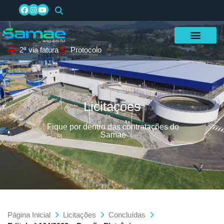
2ª via fatura
Protocolo
Licitações
Fique por dentro das contratações do
Samae
Página Inicial
Licitações
Concluídas