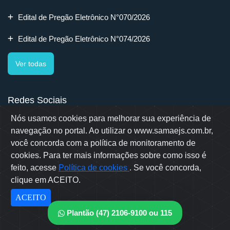
Edital de Pregão Eletrônico N°070/2026
Edital de Pregão Eletrônico N°074/2026
Ver todas
Redes Sociais
Nós usamos cookies para melhorar sua experiência de
navegação no portal. Ao utilizar o www.samaejs.com.br,
você concorda com a política de monitoramento de
cookies. Para ter mais informações sobre como isso é
Rua Erwino Menegotti, 478 - Bairro Água Verde - Jaraguá do Sul
- SC
feito, acesse
Política de cookies
. Se você concorda,
Samae © 2022 - Todos os direitos reservados
clique em ACEITO.
Desenvolvido por: OWL Mídia Agência Digital
ACEITO
Plantão (47) 2106-9100 ou 115