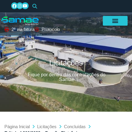
2ª via fatura
Protocolo
Licitações
Fique por dentro das contratações do
Samae
Página Inicial
Licitações
Concluídas