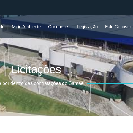
ade
Meio Ambiente
Concursos
Legislação
Fale Conosco
Licitações
e por dentro das contratações do Samae