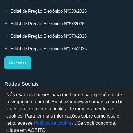
Edital de Pregão Eletrônico N°089/2026
Edital de Pregão Eletrônico N°67/2026
Edital de Pregão Eletrônico N°070/2026
Edital de Pregão Eletrônico N°074/2026
Ver todas
Redes Sociais
Nós usamos cookies para melhorar sua experiência de
navegação no portal. Ao utilizar o www.samaejs.com.br,
você concorda com a política de monitoramento de
cookies. Para ter mais informações sobre como isso é
Rua Erwino Menegotti, 478 - Bairro Água Verde - Jaraguá do Sul
- SC
feito, acesse
Política de cookies
. Se você concorda,
Samae © 2022 - Todos os direitos reservados
clique em ACEITO.