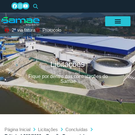
2ª via fatura
Protocolo
Licitações
Fique por dentro das contratações do
Samae
Página Inicial
Licitações
Concluídas