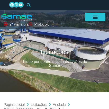
2ª via fatura
Protocolo
Licitações
Fique por dentro das contratações do
Samae
Página Inicial
Licitações
Anulada