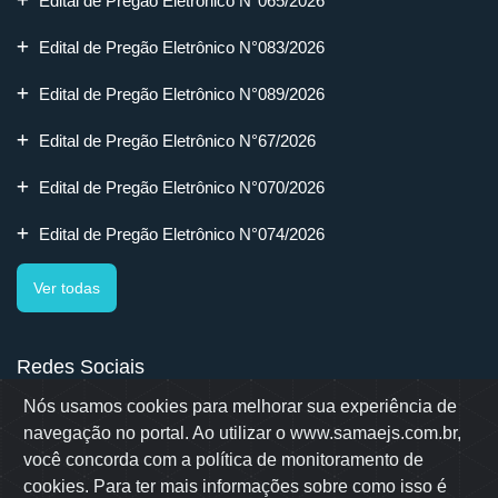
Edital de Pregão Eletrônico N°065/2026
Edital de Pregão Eletrônico N°083/2026
Edital de Pregão Eletrônico N°089/2026
Edital de Pregão Eletrônico N°67/2026
Edital de Pregão Eletrônico N°070/2026
Edital de Pregão Eletrônico N°074/2026
Ver todas
Redes Sociais
Nós usamos cookies para melhorar sua experiência de
navegação no portal. Ao utilizar o www.samaejs.com.br,
você concorda com a política de monitoramento de
cookies. Para ter mais informações sobre como isso é
Rua Erwino Menegotti, 478 - Bairro Água Verde - Jaraguá do Sul